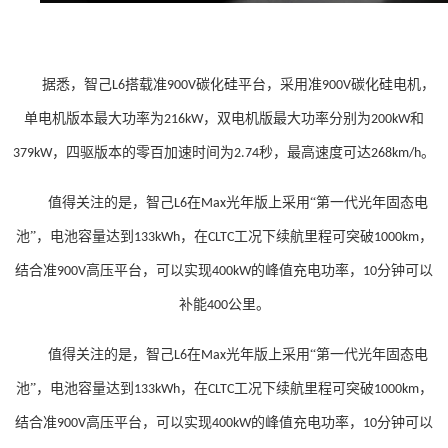
据悉，智己
搭载准
碳化硅平台，采用准
碳化硅电机，
L6
900V
900V
单电机版本最大功率为
，双电机版最大功率分别为
和
216kW
200kW
，四驱版本的零百加速时间为
秒，最高速度可达
。
379kW
2.74
268km/h
值得关注的是，智己
在
光年版上采用“第一代光年固态电
L6
Max
池”，电池容量达到
，在
工况下续航里程可突破
，
133kWh
CLTC
1000km
结合准
高压平台，可以实现
的峰值充电功率，
分钟可以
900V
400kW
10
补能
公里。
400
值得关注的是，智己
在
光年版上采用“第一代光年固态电
L6
Max
池”，电池容量达到
，在
工况下续航里程可突破
，
133kWh
CLTC
1000km
结合准
高压平台，可以实现
的峰值充电功率，
分钟可以
900V
400kW
10