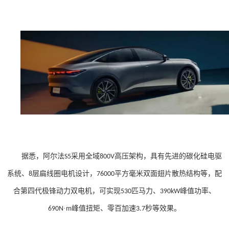
据悉，阿尔法
采用全域
高压架构，具有先进的碳化硅电驱
S5
800V
系统、
层扁线圈电机设计，
平方毫米双面翅片散热结构等，配
8
76000
合第四代极锋动力双电机，可实现
匹马力、
峰值功率、
530
390kW
·
峰值扭矩、零百加速
秒等效果。
690N
m
3.7