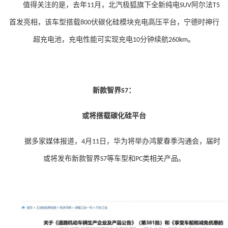
值得关注的是，去年
月，北汽极狐旗下全新纯电
阿尔法
11
SUV
T5
首发亮相，该车型搭载
伏碳化硅模块充电高压平台，宁德时神行
800
超充电池，充电性能可实现充电
分钟续航
。
10
260km
新款智界
：
S7
或将搭载碳化硅平台
据多家媒体报道，
月
日，华为将举办鸿蒙春季沟通会，届时
4
11
或将发布新款智界
等车型和
类相关产品。
S7
PC