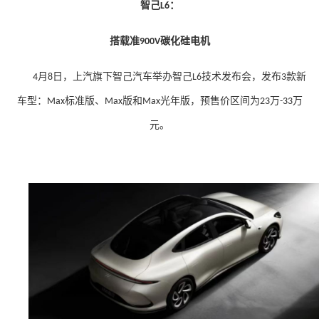
智己
：
L6
搭载准
碳化硅电机
900V
月
日，上汽旗下智己汽车举办智己
技术发布会，发布
款新
4
8
L6
3
车型：
标准版、
版和
光年版，预售价区间为
万
万
Max
Max
Max
23
-33
元。