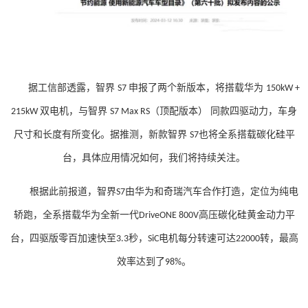
据工信部透露，智界
申报了两个新版本，将搭载华为
S7
150kW +
双电机，与智界
（顶配版本） 同款四驱动力，车身
215kW
S7 Max RS
尺寸和长度有所变化。据推测，新款智界
也将全系搭载碳化硅平
S7
台，具体应用情况如何，我们将持续关注。
根据此前报道，智界
由华为和奇瑞汽车合作打造，定位为纯电
S7
轿跑，全系搭载华为全新一代
高压碳化硅黄金动力平
DriveONE 800V
台，四驱版零百加速快至
秒，
电机每分转速可达
转，最高
3.3
SiC
22000
效率达到了
。
98%