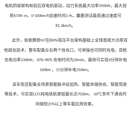
电机四驱架构和前后双电机驱动，动力系统最大功率
，最大扭
390kW
矩
·
，
加速时间
，麋鹿测试最高通过速度可
670N
m
0-100km/h
3.9s
。
81.3km/h
此外，新款腾势
在
高压平台架构基础上全球首搭大功率双
N7
800V
枪超充技术，整车配备左右两个快充口，可单独也可同时充电，双枪
充电功率
，
充电时间为
，最快可实现
分钟补电
230kW
10%~80%
26min
4
，
分钟补电
。
100km
15
350km
该车型还配备全场景智能脉冲自加热、智能末端快充、智能驾驶
等技术，可实现
纯电续航里程最长达
、
℃条件下满充时
CLTC
702km
-20
间缩短
以上等车载应用效果。
25%