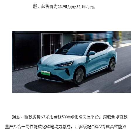
版，起售价为
万元
万元。
23.98
-32.98
据悉，新款腾势
采用全栈
碳化硅高压平台，搭载全球首款
N7
800V
量产八合一高性能碳化硅电动力总成，四驱版配合
专属高性能双
SUV