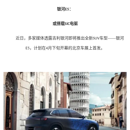
银河
：
E5
或搭载
电驱
SiC
近日，多家媒体透露吉利银河即将推出全新
车型——银河
SUV
，计划在
月下旬开幕的北京车展上首发。
E5
4