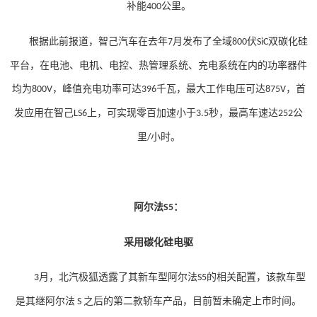
补能
公里。
400
根据此前报道，智己汽车在去年
月发布了全域
伏
双碳化硅
7
800
SiC
平台，在电池、电机、电控、热管理系统、充电系统在内的功率器件
均为
，峰值充电功率可达
千瓦，最大工作电压可达
，首
800V
396
875V
发应用在智己
上，可实现零百加速小于
秒，最高车速达
公
LS6
3.5
252
里
小时。
/
阿尔法
：
S5
采用碳化硅电驱
月，北汽极狐透露了其新车型阿尔法
的相关配置，该款车型
3
S5
是其继阿尔法
之后的第二款轿车产品，目前暂未确定上市时间。
S