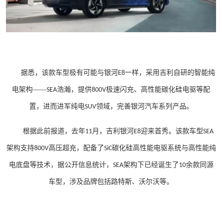
据悉，该款车型极有可能与银河
一样，采用吉利自研的智能纯
E8
电架构——
浩瀚，提供
极速闪充、高性能碳化硅电驱等配
SEA
800V
置，进而进军纯电
领域，完善银河汽车系列产品。
SUV
根据此前报道，去年
月，吉利银河
迎来首秀。该款车型
11
E8
SEA
架构支持
高压超充，配备了
碳化硅高性能电驱系统与高性能纯
800V
SiC
电底盘等技术，据公开信息统计，
架构下已经诞生了
余款同源
SEA
10
车型，涉及品牌包括路特斯、沃尔沃等。