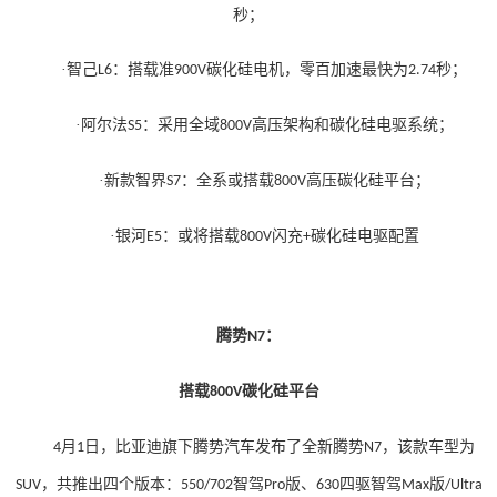
秒；
·
智己
：
搭载准
碳化硅电机，零百加速最快为
秒；
L6
900V
2.74
·
阿尔法
：采用全域
高压架构和碳化硅电驱系统；
S5
800V
·
新款智界
：全系或搭载
高压碳化硅平台；
S7
800V
·
银河
：或将搭载
闪充
碳化硅电驱配置
E5
800V
+
腾势
：
N7
搭载
碳化硅平台
800V
月
日，比亚迪旗下腾势汽车发布了全新腾势
，该款车型为
4
1
N7
，共推出四个版本：
智驾
版、
四驱智驾
版
SUV
550/702
Pro
630
Max
/Ultra