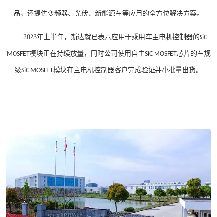
品，还提供变频器、光伏、新能源车等应用的全方位解决方案。
2023
年上半年，斯达就已表示应用于乘用车主电机控制器的
SiC
模块正在持续放量，同时公司使用自主
芯片的车规
MOSFET
SiC MOSFET
级
模块在主电机控制器客户完成验证并小批量出货。
SiC MOSFET