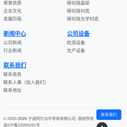
荣誉资质
碳化硅晶锭
企业文化
碳化硅衬底
发展历程
碳化硅光学衬底
新闻中心
公司设备
公司新闻
检测设备
行业新闻
生产设备
联系我们
联系商务
联系人事（加入我们）
联系地址
联系我们
© 2000-
2026
宁波阿尔法半导体有限公司. 版权所有.
浙ICP备20005291号