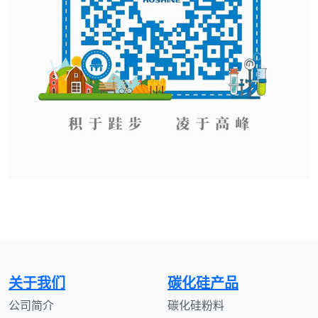
关于我们
碳化硅产品
公司简介
碳化硅粉料