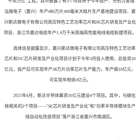
“千项万亿”工程，其中披露了有
个项目将于今年投产：分别为金瑞
3
泓微电子（嘉兴）年产
万片
毫米大硅片生产基地建设项目、嘉
480
300
兴斯达微电子有限公司高压特色工艺功率芯片和
芯片研发及产业化
SiC
项目、浙江华嘉达电缆年产
万千米高端高性能电线电缆新建项目。
1.9
具体信息披露显示，嘉兴斯达微电子有限公司高压特色工艺功率
芯片和
SiC
芯片研发及产业化项目计划于今年
月投入使用，总投资
3
20
亿元，投产后可实现年产
万片功率芯片生产能力，年产值
亿元，
36
10
可实现年税收
亿元。
4
2021
年
月，斯达半导体募资
亿元建设
个项目。其中，与碳化
6
35
4
硅相关的
个项目——“
芯片研发及产业化”和“功率半导体模块生产
2
SiC
线自动化改造项目”落户浙江省嘉兴市南湖区。