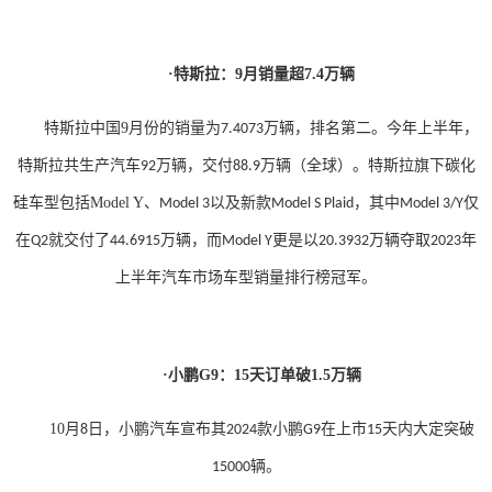
·特斯拉：9月销量超7.4万辆
特斯拉中国
9
月份的销量为
万辆，排名第二。今年上半年，
7.4073
特斯拉共生产汽车
万辆，交付
万辆（全球）。
特斯拉旗下碳化
92
88.9
硅车型包括
Model Y
、
以及新款
，其中
仅
Model 3
Model S Plaid
Model 3/Y
在
就交付了
万辆，而
更是以
万辆夺取
年
Q2
44.6915
Model Y
20.3932
2023
上半年汽车市场车型销量排行榜冠军。
·小鹏G9：15天订单破1.5万辆
10
月
日，小鹏汽车宣布其
款小鹏
在上市
天内大定突破
8
2024
G9
15
辆。
15000