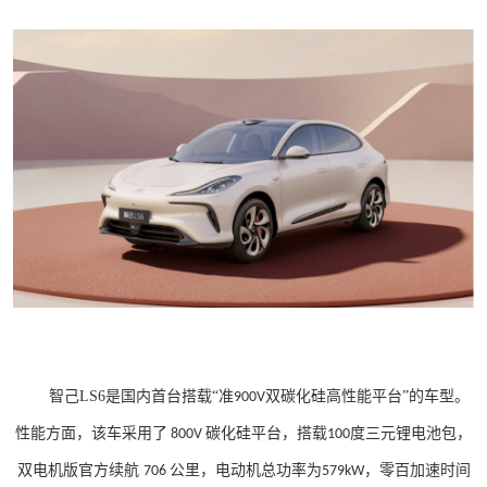
智己
LS6
是国内首台搭载“准
双碳化硅高性能平台”的车型。
900V
性能方面，该车采用了
碳化硅平台，搭载
度三元锂电池包，
800V
100
双电机版官方续航
公里，电动机总功率为
，零百加速时间
706
579kW