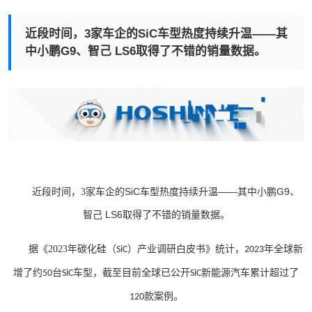
近段时间，3家车企的SiC车型热度持续升温——其
中小鹏G9、智己 LS6取得了不错的销量数据。
近段时间，
家车企的
SiC
车型热度持续升温——其中小鹏
G9
、
3
智己
LS6
取得了不错的销量数据。
据《
2023
年碳化硅（
）产业调研白皮书》统计，
年全球新
SiC
2023
增了约
台
车型，截至目前全球已公开
新能源汽车累计超过了
50
SiC
SiC
款案例。
120