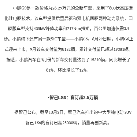
小鹏
G9
是一款价格为
万元的全新车型，采用了
伏高压碳
26.29
800
化硅电驱技术，该车型提供后置后驱和双电机四驱两种动力系统，四
驱版车型支持
峰值功率和
·
扭矩，百公里加速仅需
405kW
717N
m
3.9
秒。
小鹏旗下还有另一款
SiC
车型——小鹏
。
月
日晚，小鹏
正
G6
6
29
G6
式迎来上市，
月该车交付量为
辆，累计交付量已超过
辆。
9
8132
19381
据悉，小鹏汽车在
9
月份的新车交付量达到了
辆，同比增长了
15310
，环比增长了
。
81%
12%
·智己LS6：盲订超2.5万辆
据智己公布，截至
10
月
日，智己汽车推出的中大型纯电动
3
SUV
智己
的盲订已超
辆，销量再创新高。
LS6
25000