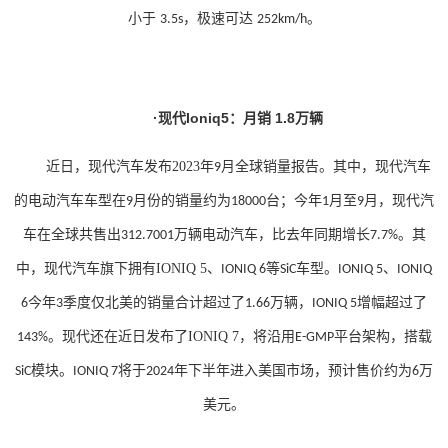
小于
，极速可达
。
3.5s
252km/h
·现代Ioniq5：月销 1.8万辆
近日，现代汽车发布
2023
年
月全球销量报告。其中，现代汽车
9
的电动汽车车型在
月份的销量约为
台；今年
月至
月，现代汽
9
18000
1
9
车在全球共售出
万辆电动汽车，比去年同期增长
。
其
312.7001
7.7%
中，现代汽车旗下拥有
IONIQ 5
、
等
车型。
、
IONIQ 6
SiC
IONIQ 5
IONIQ
今年
季度仅北美的销量合计超过了
万辆，
增幅超过了
6
3
1.66
IONIQ 5
。
现代还在近日发布了
IONIQ 7
，将沿用
平台架构，搭载
143%
E-GMP
模块。
将于
年下半年进入美国市场，预计售价约为
万
SiC
IONIQ 7
2024
6
美元。