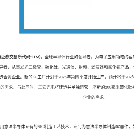
约证券交易所代码
，全球半导体行业的领导者，为电子应用领域的客
:STM)
导者，从事发光二极管、碳化硅、光通信、射频、滤波器和氮化镓产品，
造合资企业。新的
工厂计划于
年第四季度开始生产，预计将于
SiC
2025
2028
长的需求。与此同时，三安光电将建造并单独运营一座新的
毫米碳化硅
200
企业的需求。
用意法半导体专有的
SiC
制造工艺技术，专门为意法半导体制造
器件，
SiC